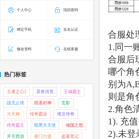
个人中心
找回密码
绑定手机
实名认证
合服处
1.同
修改资料
在线客服
合服后
哪个角
热门标签
别为A
王者之心2
异兽洪荒
王城霸主
则是角
战无止境
四圣封神
玄影
2.角
大天神
传奇霸业
维京传奇
1). 
传奇霸主
暗黑大天使
倾国之怒
2).
开天西游
唐门六道
盗墓笔记