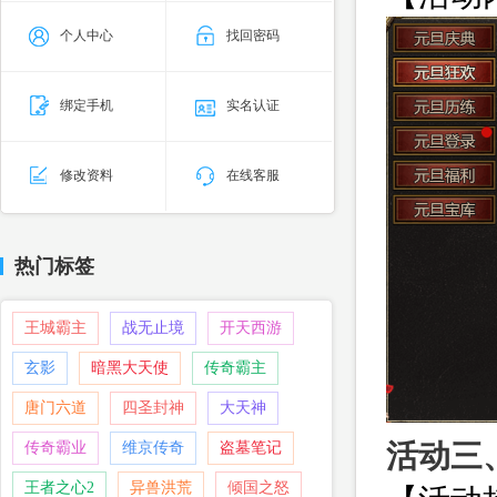
个人中心
找回密码
绑定手机
实名认证
修改资料
在线客服
热门标签
王城霸主
战无止境
开天西游
玄影
暗黑大天使
传奇霸主
唐门六道
四圣封神
大天神
活动三
传奇霸业
维京传奇
盗墓笔记
王者之心2
异兽洪荒
倾国之怒