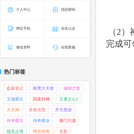
个人中心
找回密码
绑定手机
实名认证
（2）
完成可
修改资料
在线客服
热门标签
盗墓笔记
暗黑大天使
倾国之怒
王城霸主
四圣封神
王者之心2
大天神
异兽洪荒
开天西游
传奇霸主
传奇霸业
唐门六道
战无止境
维京传奇
玄影