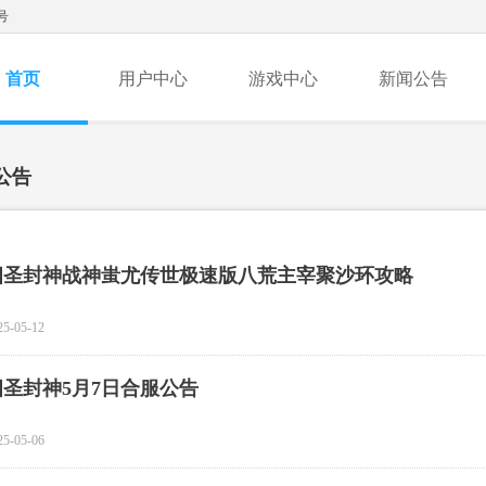
号
首页
用户中心
游戏中心
新闻公告
公告
四圣封神战神蚩尤传世极速版八荒主宰聚沙环攻略
25-05-12
四圣封神5月7日合服公告
25-05-06