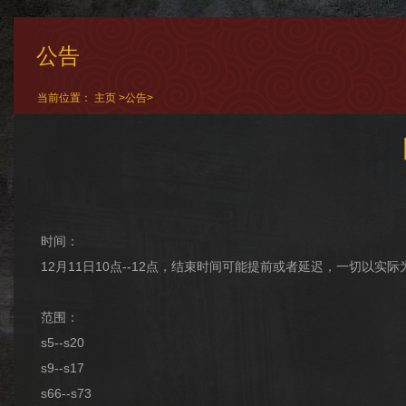
公告
当前位置：
主页
>
公告
>
时间：
12月11日10点--12点，结束时间可能提前或者延迟，一切以实际
范围：
s5--s20
s9--s17
s66--s73