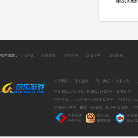
白蛇传奇西游
推荐游戏：
可乐游戏
传奇霸业
传奇霸主
双倍传奇
原始传奇
关于我们
|
家长监护
|
用户协议
|
隐私协议
|
|
苏B-20220345
苏ICP备2022011425号-4
企业证书
软件名称：可乐游戏平台软件
版本号：V1.0
镇江云
游戏健康忠告：抵制不良游戏，拒绝盗版游戏。 注