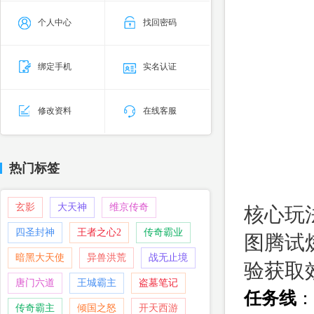
个人中心
找回密码
绑定手机
实名认证
修改资料
在线客服
热门标签
玄影
大天神
维京传奇
核心玩
四圣封神
王者之心2
传奇霸业
图腾试
暗黑大天使
异兽洪荒
战无止境
验获取
唐门六道
王城霸主
盗墓笔记
任务线
：
传奇霸主
倾国之怒
开天西游