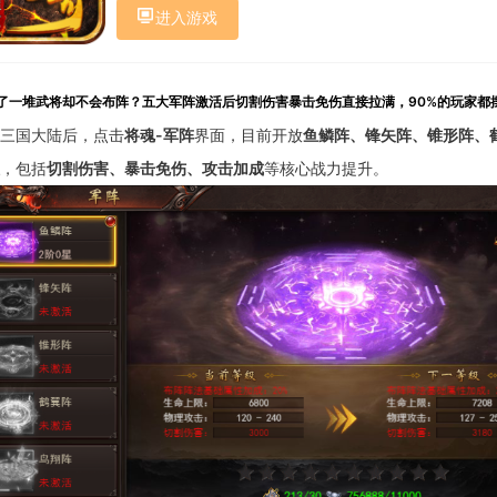
进入游戏
了一堆武将却不会布阵？五大军阵激活后切割伤害暴击免伤直接拉满，90%的玩家都
三国大陆后，点击
将魂-军阵
界面，目前开放
鱼鳞阵、锋矢阵、锥形阵、
，包括
切割伤害、暴击免伤、攻击加成
等核心战力提升。