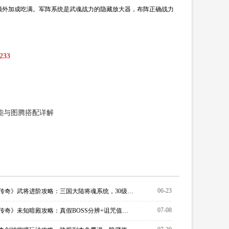
额外加成吃满。军阵系统是武魂战力的隐藏放大器，布阵正确战力
33
技能与图腾搭配详解
06-23
《维京传奇》武将进阶攻略：三国大陆将魂系统，30级突破激活天赋与共鸣技能全解析
07-08
《维京传奇》未知暗殿攻略：真假BOSS分辨+诅咒值机制，透视神戒与祝福神戒通关必备