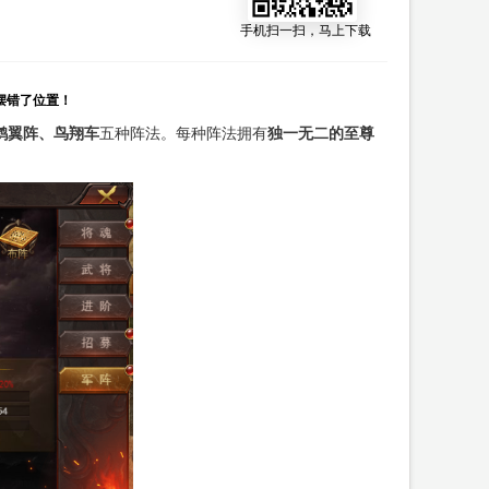
手机扫一扫，马上下载
摆错了位置！
鹤翼阵、鸟翔车
五种阵法。每种阵法拥有
独一无二的至尊