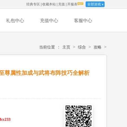
经典专区
|
收藏本站
|
充值
|
开服表
全部游戏
礼包中心
充值中心
客服中心
：
>
>
>
当前位置
主页
综合
攻略
至尊属性加成与武将布阵技巧全解析
ffcc233