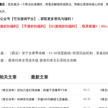
建议
：优先激活一个阵法拉满属性，再逐步解锁其他阵法。阵眼位置留给核心武将，
跃升。
公众号
【可乐游戏平台】
，获取更多资讯与福利！
游折扣福利】【手游折扣福利】【H5游戏折扣福利】，联系客服V：fffcc2
一篇：
《霸业》张宁全赛季攻略：S1-S6强度曲线+惊雷回血机制，装备
一篇：
霸者归来冰雪迷失版 霸者归来宝石系统全攻略
相关文章
最新文章
06-11
《维京传奇》折扣六道幻境攻略：跨服千倍爆率VS本服百倍，六层开启条件与灭魔令分配全解析
06-30
《维京传奇》剑神传功攻略：开服430天解锁七层修炼室，传功令牌获取与符石掉落全解析