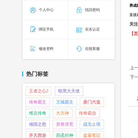
养成
个人中心
找回密码
直接
关注
绑定手机
实名认证
【页
修改资料
在线客服
上
热门标签
下
王者之心2
暗黑大天使
传奇霸主
王城霸主
唐门六道
维京传奇
大天神
传奇霸业
倾国之怒
异兽洪荒
战无止境
开天西游
四圣封神
盗墓笔记