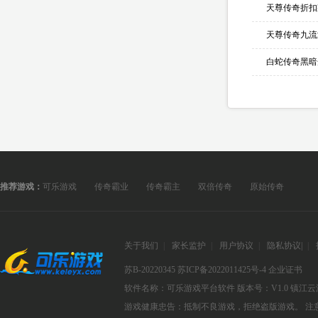
天尊传奇折扣
天尊传奇九流
推荐游戏：
可乐游戏
传奇霸业
传奇霸主
双倍传奇
原始传奇
关于我们
|
家长监护
|
用户协议
|
隐私协议
|
|
苏B-20220345
苏ICP备2022011425号-4
企业证书
软件名称：可乐游戏平台软件
版本号：V1.0
镇江云
游戏健康忠告：抵制不良游戏，拒绝盗版游戏。 注