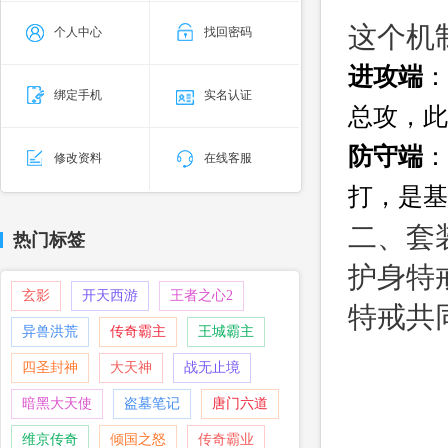
这个机
个人中心
找回密码
进攻端
：
绑定手机
实名认证
总攻，此
防守端
：
修改资料
在线客服
打，是基
二、套
热门标签
护身特
玄影
开天西游
王者之心2
特戒共
异兽洪荒
传奇霸主
王城霸主
四圣封神
大天神
战无止境
暗黑大天使
盗墓笔记
唐门六道
维京传奇
倾国之怒
传奇霸业