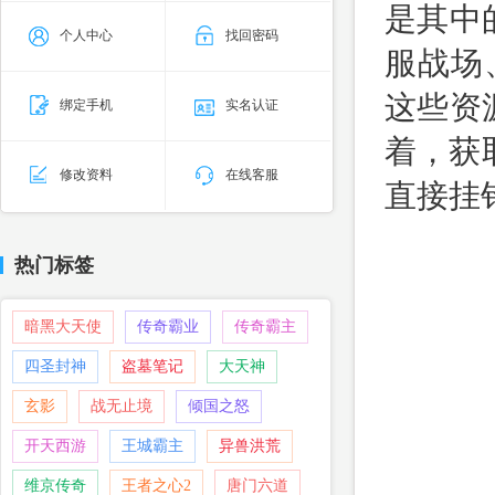
是其中
个人中心
找回密码
服战场
这些资
绑定手机
实名认证
着，获
修改资料
在线客服
直接挂
热门标签
暗黑大天使
传奇霸业
传奇霸主
四圣封神
盗墓笔记
大天神
玄影
战无止境
倾国之怒
开天西游
王城霸主
异兽洪荒
维京传奇
王者之心2
唐门六道