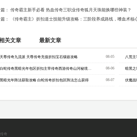
一篇：
传奇霸主新手必看 热血传奇三职业传奇狐月天珠能换哪些神装？
一篇：
《传奇霸主》折扣道士技能升级攻略：三阶段养成路线，嗜血术核
相关文章
最新文章
08-05
天尊传奇九流派 天尊传奇充值折扣宝石镶嵌攻略
八荒主
08-06
白蛇传奇黑暗光年包区折扣主宰传奇西游传奇山河秘境攻略
暗黑之
08-07
黑暗光年阵法获取攻略 白蛇传奇折扣包区阵法怎么获得
伏魔战
传奇