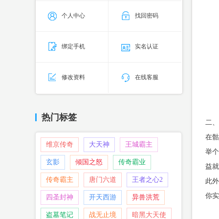
个人中心
找回密码
绑定手机
实名认证
修改资料
在线客服
热门标签
二、
在骷
维京传奇
大天神
王城霸主
举个
玄影
倾国之怒
传奇霸业
益就
传奇霸主
唐门六道
王者之心2
此外
你实
四圣封神
开天西游
异兽洪荒
盗墓笔记
战无止境
暗黑大天使