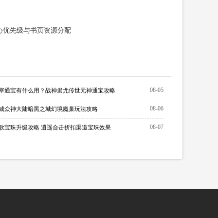
心优先级与书页资源分配
08-05
宰通宝有什么用？战神蚩尤传世元神通宝攻略
08-06
城众神大陆暗黑之城幻境魔巢玩法攻略
08-07
歌宝珠升级攻略 逍遥合击折扣渠道宝珠效果