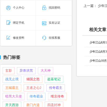
上一篇：
少年江
个人中心
找回密码
绑定手机
实名认证
相关文章
修改资料
在线客服
少年江山8月
少年江山8月
热门标签
少年江山10
玄影
异兽洪荒
大天神
战无止境
倾国之怒
盗墓笔记
王城霸主
王者之心2
传奇霸主
暗黑大天使
传奇霸业
维京传奇
开天西游
唐门六道
四圣封神