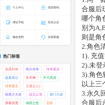
合服后
个人中心
找回密码
哪个角
绑定手机
实名认证
别为A
则是角
修改资料
在线客服
2.角
1). 
热门标签
2).
四圣封神
维京传奇
传奇霸业
3).
盗墓笔记
大天神
开天西游
以上三
传奇霸主
王者之心2
3.永
暗黑大天使
战无止境
唐门六道
合服后
异兽洪荒
倾国之怒
玄影