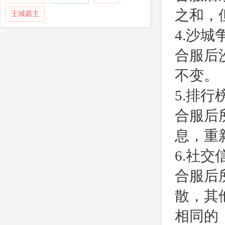
之和，
王城霸主
4.沙
合服后
不变。
5.排
合服后
息，重
6.社
合服后
散，其
相同的